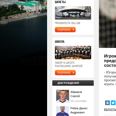
БИЛЕТЫ
ПРИОБРЕСТИ ON-LINE
ПОДРОБНЕЕ
ШКОЛА
Игро
предс
НАБОР В ШКОЛУ,
состо
РАСПИСАНИЕ ЗАНЯТИЙ
- Югор
ПОДРОБНЕЕ
получа
просмо
ДНИ РОЖДЕНИЯ
играть
Абрамов
Сергей
09 сентября
Рябов Данил
ВЕРНУТЬ
Андреевич