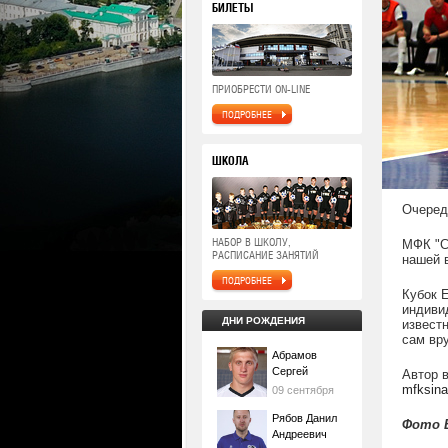
БИЛЕТЫ
ПРИОБРЕСТИ ON-LINE
ПОДРОБНЕЕ
ШКОЛА
Очеред
НАБОР В ШКОЛУ,
МФК "С
РАСПИСАНИЕ ЗАНЯТИЙ
нашей 
ПОДРОБНЕЕ
Кубок 
индиви
ДНИ РОЖДЕНИЯ
извест
сам вр
Абрамов
Сергей
Автор в
mfksin
09 сентября
Рябов Данил
Фото 
Андреевич