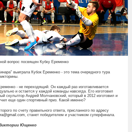
ной вопрос посвящен Кубку Еременко
инара" выиграла Кубок Еременко - это тема очередного тура
викторины.
Еременко - не переходящий. Он каждый раз изготавливается
дуально и остается у каждой команды навсегда. Его изготовил
ный скульптор Андрей Молчановский, который в 2012 изготовил и
учил еще один спортивный приз. Какой именно?
торого по счету правильного ответа, присланного по адресу
ara@gmail.com,
станет победителем и участником суперфинала.
Виктории Ющенко